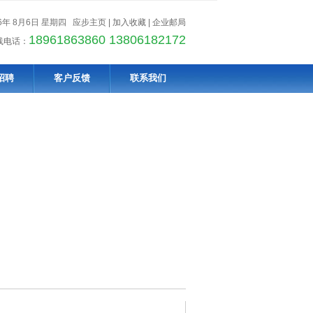
26年 8月6日 星期四
应步主页
|
加入收藏
|
企业邮局
18961863860 13806182172
线电话：
招聘
客户反馈
联系我们