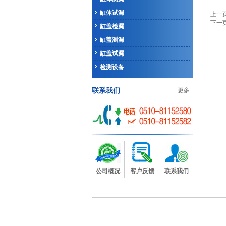
缸体试漏
上一
下一
缸盖检漏
缸盖测漏
缸盖试漏
检测设备
联系我们
更多..
公司概况
客户反馈
联系我们