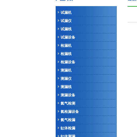
试漏机
试漏仪
试漏线
试漏设备
检漏机
检漏线
检漏设备
测漏机
测漏仪
测漏线
测漏设备
氦气检测
氦检漏设备
氦气检漏
缸体检漏
缸体测漏