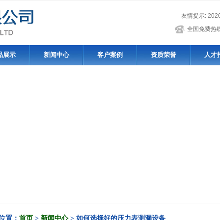
友情提示: 20
全国免费热
品展示
新闻中心
客户案例
资质荣誉
人才
位置：
首页
>
新闻中心
> 如何选择好的压力表测漏设备