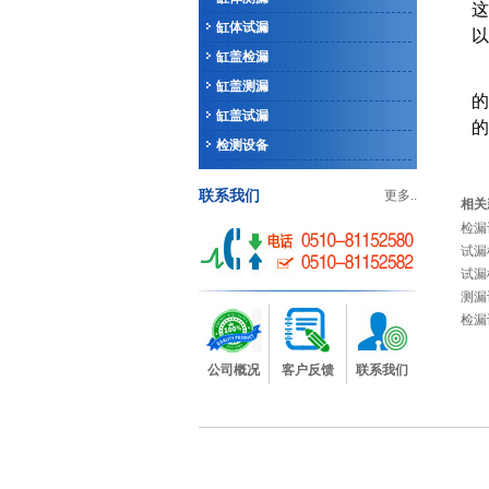
这
缸体试漏
以
缸盖检漏
缸盖测漏
的
缸盖试漏
的
检测设备
联系我们
更多..
相关
检漏
试漏
试漏
测漏
检漏
公司概况
客户反馈
联系我们