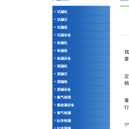
试漏机
试漏仪
试漏线
试漏设备
检漏机
检漏线
我
检漏设备
要
测漏机
测漏仪
定
测漏线
精
测漏设备
氦气检测
量
氦检漏设备
行
氦气检漏
缸体检漏
5
缸体测漏