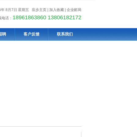
26年 8月7日 星期五
应步主页
|
加入收藏
|
企业邮局
18961863860 13806182172
线电话：
招聘
客户反馈
联系我们