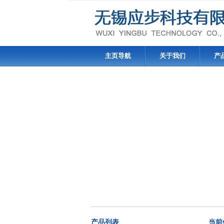
主页导航
关于我们
产
产品列表
当前