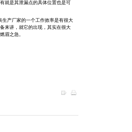
有就是其泄漏点的具体位置也是可
表生产厂家的一个工作效率是有很大
备
来讲，就它的出现，其实在很大
燃眉之急。